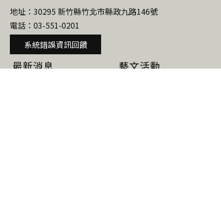
地址：30295 新竹縣竹北市縣政九路146號
府
電話：03-551-0201
文
化
系統錯誤資訊回饋
局
最新消息
藝文活動
網
站
公告
活動
研習班
研習課程
研習簡章
當期課程
當期課程
下期預告
活動集錦
關於我們