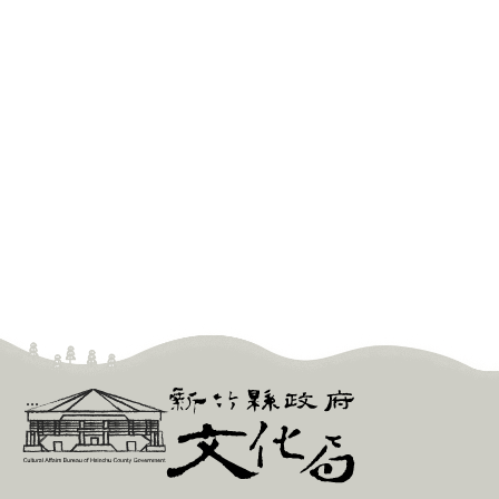
新
:::
竹
縣
政