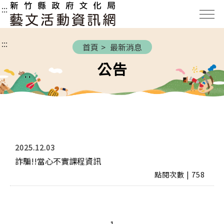
新
:::
竹
縣
:::
政
首頁
最新消息
府
公告
文
化
局
藝
文
活
2025.12.03
動
詐騙!!當心不實課程資訊
資
訊
點閱次數 | 758
網