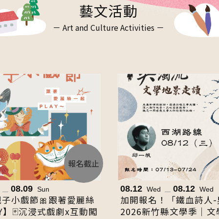
藝文活動
－ Art and Culture Activities －
報名截止
08.09
08.12
08.12
Sun
Wed
Wed
6親子小戲節🎀跟著愛麗絲
加開報名！「鐵血詩人-
Y】🃏沉浸式戲劇x互動闖
2026新竹縣文學季｜