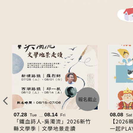
報名截止
往
07.28
08.14
08.08
Tue
Fri
Sat
左
「鐵血詩人-吳濁流」2026新竹
【202
切
縣文學季｜文學地景走讀
一起PLA