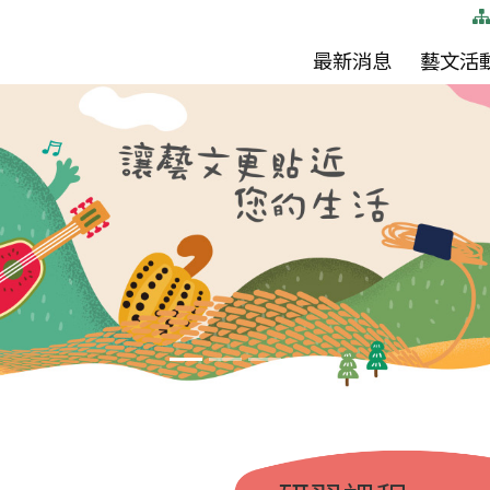
(按
最新消息
藝文活
空
白
鍵
向
下
展
開
次
選
單)