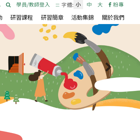
網
檢
學員/教師登入
:::
小
中
大
粉專
字體:
站
索
(按
(按
(按
動
研習課程
研習簡章
活動集錦
關於我們
導
空
空
空
覽
白
白
白
鍵
鍵
鍵
向
向
向
下
下
下
下一則
展
展
展
開
開
開
次
次
次
選
選
選
單)
單)
單)