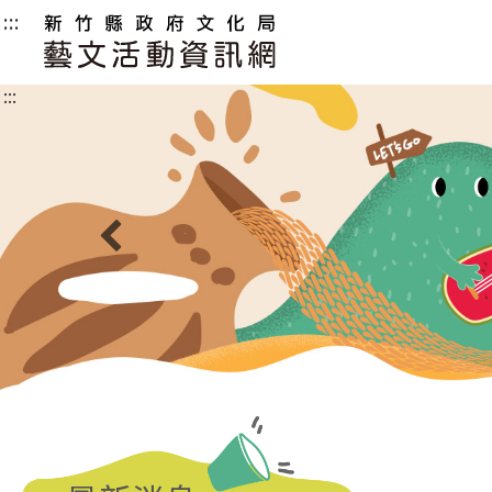
:::
新
竹
:::
縣
政
府
文
化
上一則
局
藝
文
活
動
資