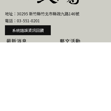
縣
政
地址：30295 新竹縣竹北市縣政九路146號
府
電話：03-551-0201
文
化
系統錯誤資訊回饋
局
最新消息
藝文活動
網
站
公告
活動
研習班
研習課程
研習簡章
當期課程
當期課程
下期預告