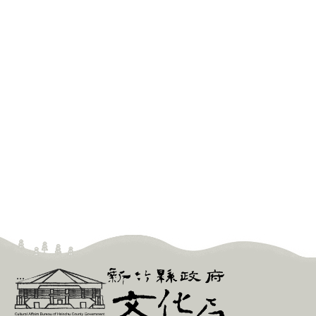
新
:::
竹