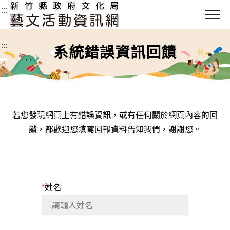
新
:::
竹
縣
:::
政
系統錯誤資訊回饋
府
文
化
局
藝
若您發現網頁上有錯誤資訊，或有任何關於網頁內容的回
文
饋，都歡迎您填寫回報資料告知我們，謝謝您。
活
動
資
訊
*
姓名
網