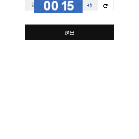
播
換
放
一
語
張
音
圖
送出