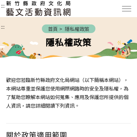
新
:::
竹
縣
:::
政
首頁
隱私權政策
府
隱私權政策
文
化
局
藝
文
歡迎您蒞臨新竹縣政府文化局網站（以下簡稱本網站），
活
本網站尊重並保護您使用網際網路時的安全及隱私權，為
動
了幫助您瞭解本網站如何蒐集、應用及保護您所提供的個
資
人資訊，請您詳細閱讀下列資訊。
訊
網
關於政策適用範圍