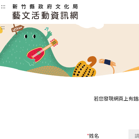
:::
新
竹
:::
縣
政
府
文
化
局
藝
若您發現網頁上有錯
文
活
動
資
*
姓名