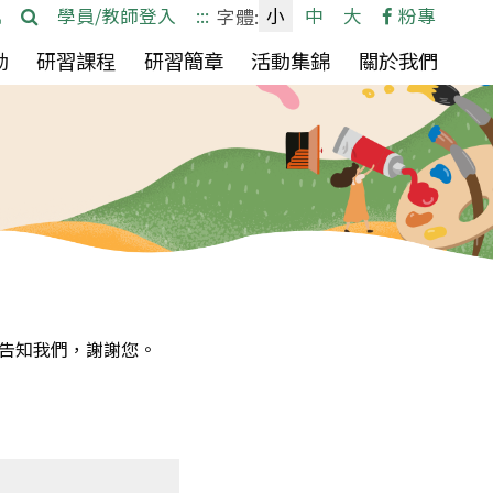
網
檢
學員/教師登入
:::
小
中
大
粉專
字體:
站
索
(按
(按
(按
動
研習課程
研習簡章
活動集錦
關於我們
導
空
空
空
覽
白
白
白
鍵
鍵
鍵
向
向
向
下
下
下
展
展
展
開
開
開
次
次
次
告知我們，謝謝您。
選
選
選
單)
單)
單)