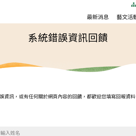
(按
最新消息
藝文活
空
系統錯誤資訊回饋
白
鍵
向
下
展
開
次
誤資訊，或有任何關於網頁內容的回饋，都歡迎您填寫回報資料
選
單)