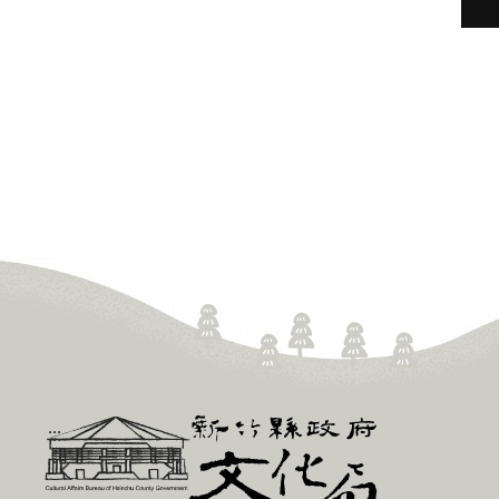
新
:::
竹
縣