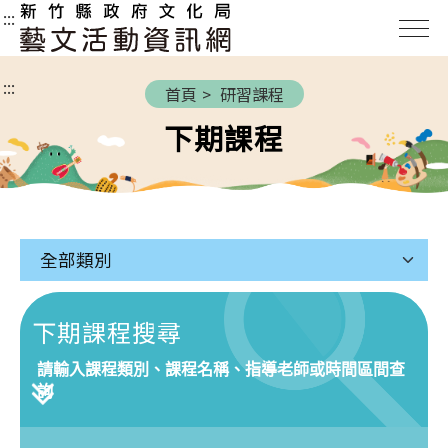
新
:::
竹
縣
:::
政
首頁
研習課程
府
下期課程
文
化
局
藝
文
活
動
資
下期課程搜尋
訊
請輸入課程類別、課程名稱、指導老師或時間區間查
網
詢