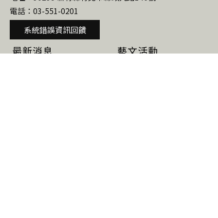
電話：03-551-0201
文
化
系統錯誤資訊回饋
局
最新消息
藝文活動
網
站
公告
活動
研習班
研習課程
研習簡章
當期課程
當期課程
下期預告
活動集錦
關於我們