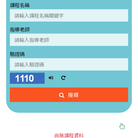
課程名稱
指導老師
驗證碼
播
換
放
一
語
張
搜尋
音
圖
尚無課程資料